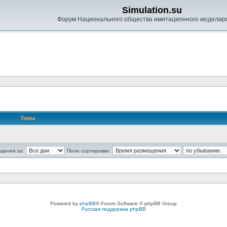
Simulation.su
Форум Национального общества имитационного моделир
Темы
щения за:
Поле сортировки:
Powered by
phpBB
® Forum Software © phpBB Group
Русская поддержка phpBB