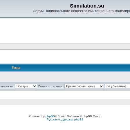
Simulation.su
Форум Национального общества имитационного моделир
Темы
щения за:
Поле сортировки:
Powered by
phpBB
® Forum Software © phpBB Group
Русская поддержка phpBB