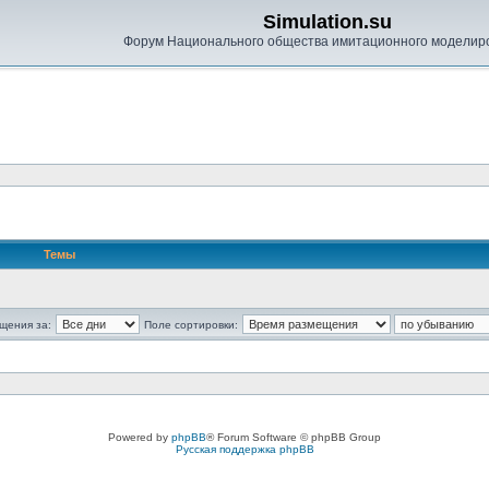
Simulation.su
Форум Национального общества имитационного моделир
Темы
щения за:
Поле сортировки:
Powered by
phpBB
® Forum Software © phpBB Group
Русская поддержка phpBB