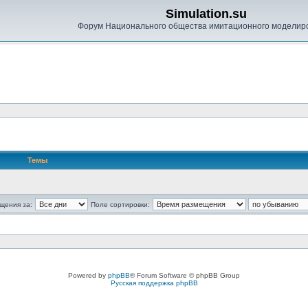
Simulation.su
Форум Национального общества имитационного моделир
Темы
щения за:
Поле сортировки:
Powered by
phpBB
® Forum Software © phpBB Group
Русская поддержка phpBB