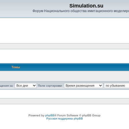
Simulation.su
Форум Национального общества имитационного моделир
Темы
щения за:
Поле сортировки:
Powered by
phpBB
® Forum Software © phpBB Group
Русская поддержка phpBB