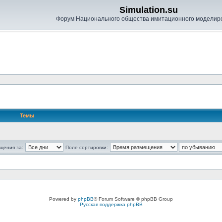
Simulation.su
Форум Национального общества имитационного моделир
Темы
щения за:
Поле сортировки:
Powered by
phpBB
® Forum Software © phpBB Group
Русская поддержка phpBB