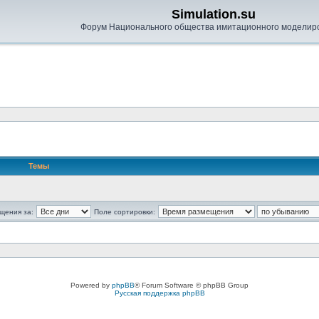
Simulation.su
Форум Национального общества имитационного моделир
Темы
щения за:
Поле сортировки:
Powered by
phpBB
® Forum Software © phpBB Group
Русская поддержка phpBB