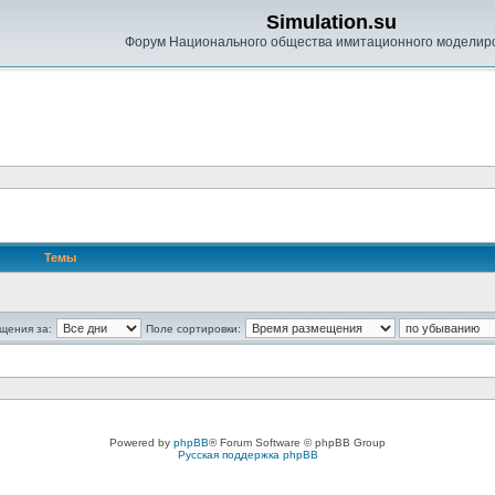
Simulation.su
Форум Национального общества имитационного моделир
Темы
щения за:
Поле сортировки:
Powered by
phpBB
® Forum Software © phpBB Group
Русская поддержка phpBB