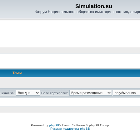
Simulation.su
Форум Национального общества имитационного моделир
Темы
щения за:
Поле сортировки:
Powered by
phpBB
® Forum Software © phpBB Group
Русская поддержка phpBB