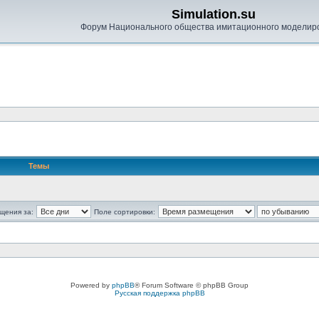
Simulation.su
Форум Национального общества имитационного моделир
Темы
щения за:
Поле сортировки:
Powered by
phpBB
® Forum Software © phpBB Group
Русская поддержка phpBB