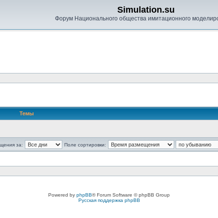
Simulation.su
Форум Национального общества имитационного моделир
Темы
щения за:
Поле сортировки:
Powered by
phpBB
® Forum Software © phpBB Group
Русская поддержка phpBB