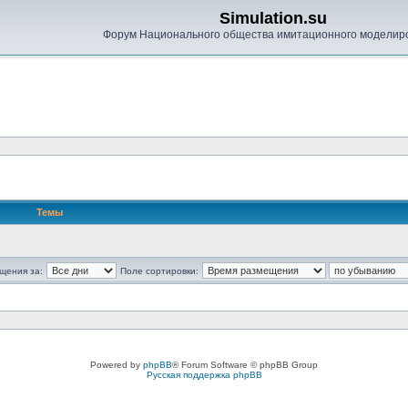
Simulation.su
Форум Национального общества имитационного моделир
Темы
щения за:
Поле сортировки:
Powered by
phpBB
® Forum Software © phpBB Group
Русская поддержка phpBB