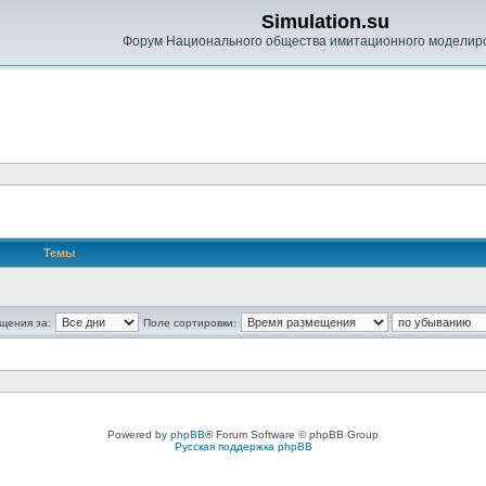
Simulation.su
Форум Национального общества имитационного моделир
Темы
щения за:
Поле сортировки:
Powered by
phpBB
® Forum Software © phpBB Group
Русская поддержка phpBB