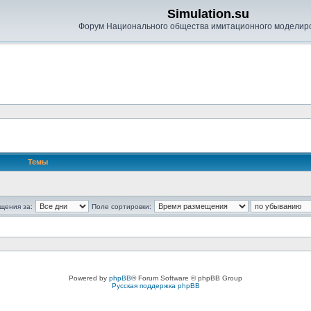
Simulation.su
Форум Национального общества имитационного моделир
Темы
щения за:
Поле сортировки:
Powered by
phpBB
® Forum Software © phpBB Group
Русская поддержка phpBB