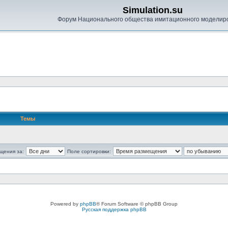
Simulation.su
Форум Национального общества имитационного моделир
Темы
щения за:
Поле сортировки:
Powered by
phpBB
® Forum Software © phpBB Group
Русская поддержка phpBB