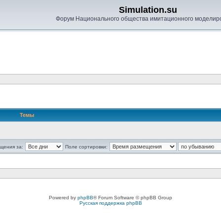
Simulation.su
Форум Национального общества имитационного моделир
Темы
щения за:
Поле сортировки:
Powered by
phpBB
® Forum Software © phpBB Group
Русская поддержка phpBB