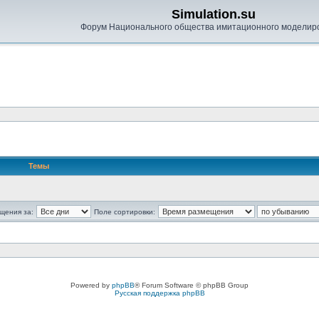
Simulation.su
Форум Национального общества имитационного моделир
Темы
щения за:
Поле сортировки:
Powered by
phpBB
® Forum Software © phpBB Group
Русская поддержка phpBB