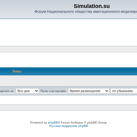
Simulation.su
Форум Национального общества имитационного моделир
Темы
щения за:
Поле сортировки:
Powered by
phpBB
® Forum Software © phpBB Group
Русская поддержка phpBB