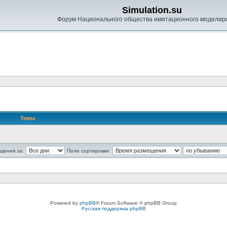
Simulation.su
Форум Национального общества имитационного моделир
Темы
щения за:
Поле сортировки:
Powered by
phpBB
® Forum Software © phpBB Group
Русская поддержка phpBB