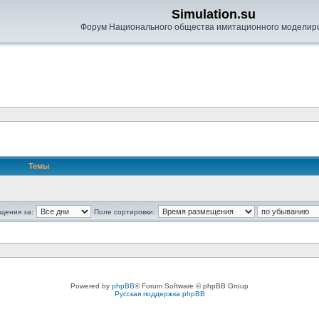
Simulation.su
Форум Национального общества имитационного моделир
Темы
щения за:
Поле сортировки:
Powered by
phpBB
® Forum Software © phpBB Group
Русская поддержка phpBB