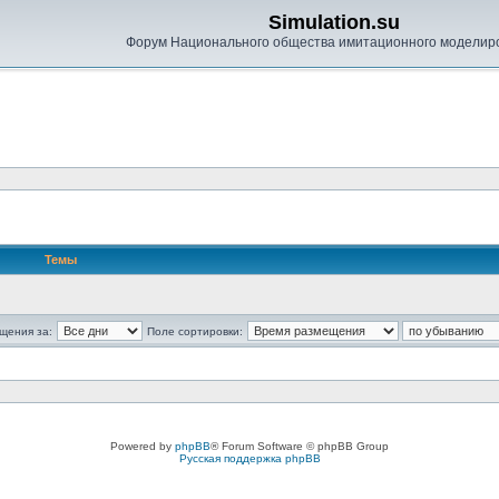
Simulation.su
Форум Национального общества имитационного моделир
Темы
щения за:
Поле сортировки:
Powered by
phpBB
® Forum Software © phpBB Group
Русская поддержка phpBB