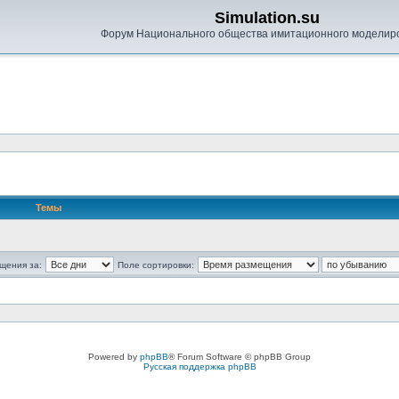
Simulation.su
Форум Национального общества имитационного моделир
Темы
щения за:
Поле сортировки:
Powered by
phpBB
® Forum Software © phpBB Group
Русская поддержка phpBB