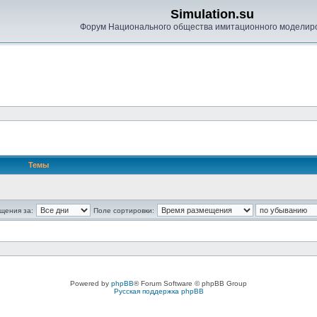
Simulation.su
Форум Национального общества имитационного моделир
Темы
щения за:
Поле сортировки:
Powered by
phpBB
® Forum Software © phpBB Group
Русская поддержка phpBB