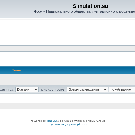
Simulation.su
Форум Национального общества имитационного моделир
Темы
щения за:
Поле сортировки:
Powered by
phpBB
® Forum Software © phpBB Group
Русская поддержка phpBB