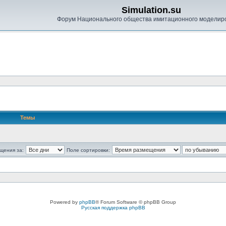
Simulation.su
Форум Национального общества имитационного моделир
Темы
щения за:
Поле сортировки:
Powered by
phpBB
® Forum Software © phpBB Group
Русская поддержка phpBB