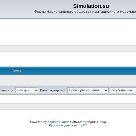
Simulation.su
Форум Национального общества имитационного моделир
Темы
щения за:
Поле сортировки:
Powered by
phpBB
® Forum Software © phpBB Group
Русская поддержка phpBB