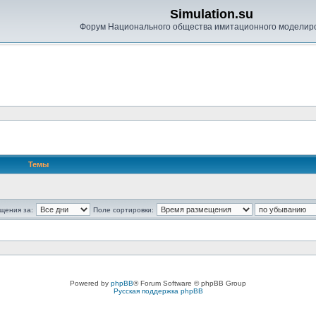
Simulation.su
Форум Национального общества имитационного моделир
Темы
щения за:
Поле сортировки:
Powered by
phpBB
® Forum Software © phpBB Group
Русская поддержка phpBB