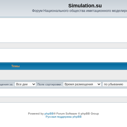
Simulation.su
Форум Национального общества имитационного моделир
Темы
щения за:
Поле сортировки:
Powered by
phpBB
® Forum Software © phpBB Group
Русская поддержка phpBB