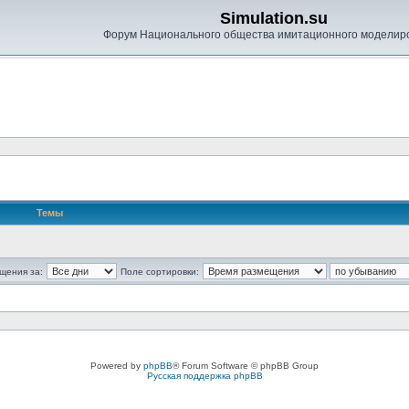
Simulation.su
Форум Национального общества имитационного моделир
Темы
щения за:
Поле сортировки:
Powered by
phpBB
® Forum Software © phpBB Group
Русская поддержка phpBB