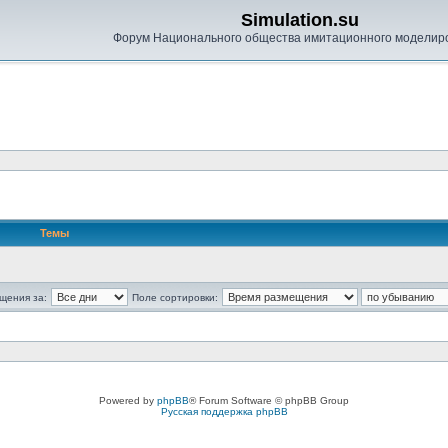
Simulation.su
Форум Национального общества имитационного моделир
Темы
щения за:
Поле сортировки:
Powered by
phpBB
® Forum Software © phpBB Group
Русская поддержка phpBB