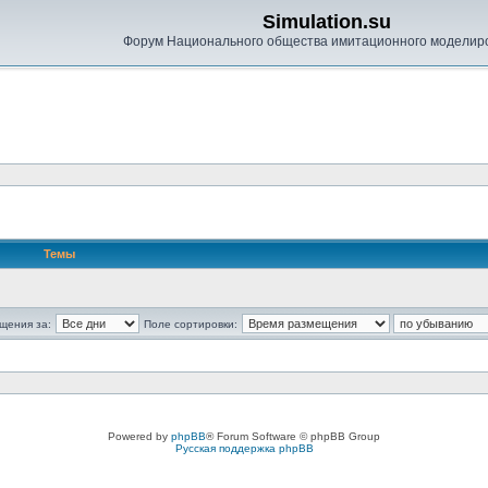
Simulation.su
Форум Национального общества имитационного моделир
Темы
щения за:
Поле сортировки:
Powered by
phpBB
® Forum Software © phpBB Group
Русская поддержка phpBB