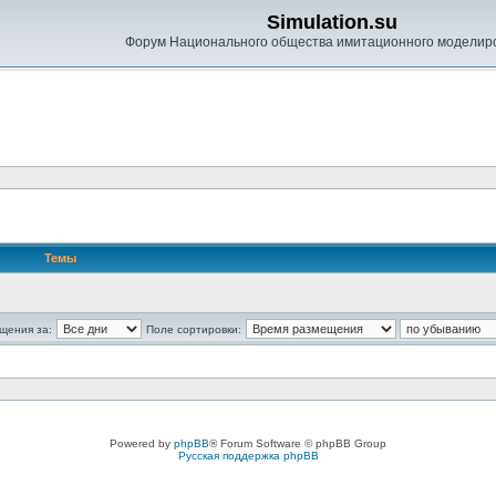
Simulation.su
Форум Национального общества имитационного моделир
Темы
щения за:
Поле сортировки:
Powered by
phpBB
® Forum Software © phpBB Group
Русская поддержка phpBB