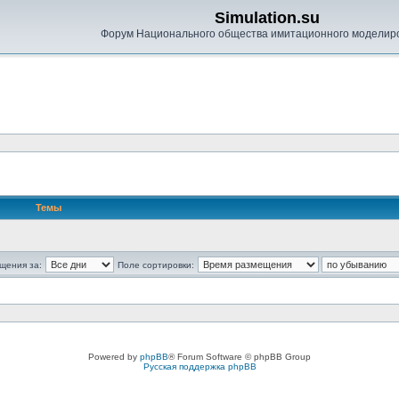
Simulation.su
Форум Национального общества имитационного моделир
Темы
щения за:
Поле сортировки:
Powered by
phpBB
® Forum Software © phpBB Group
Русская поддержка phpBB