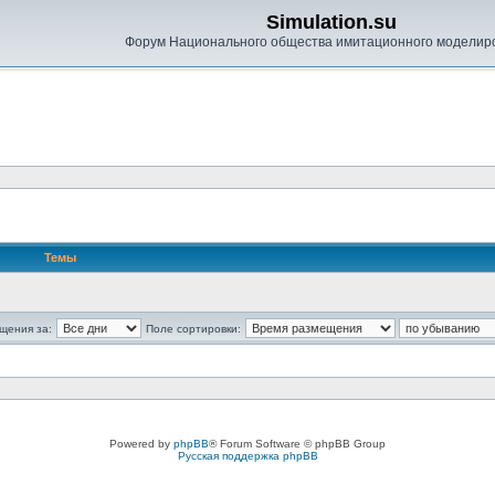
Simulation.su
Форум Национального общества имитационного моделир
Темы
щения за:
Поле сортировки:
Powered by
phpBB
® Forum Software © phpBB Group
Русская поддержка phpBB