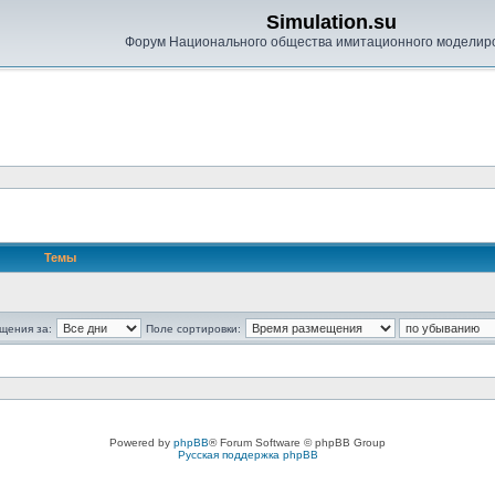
Simulation.su
Форум Национального общества имитационного моделир
Темы
щения за:
Поле сортировки:
Powered by
phpBB
® Forum Software © phpBB Group
Русская поддержка phpBB