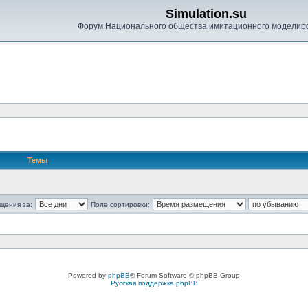
Simulation.su
Форум Национального общества имитационного моделир
Темы
щения за:
Поле сортировки:
Powered by
phpBB
® Forum Software © phpBB Group
Русская поддержка phpBB