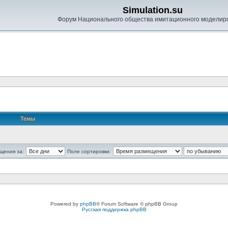
Simulation.su
Форум Национального общества имитационного моделир
Темы
щения за:
Поле сортировки:
Powered by
phpBB
® Forum Software © phpBB Group
Русская поддержка phpBB