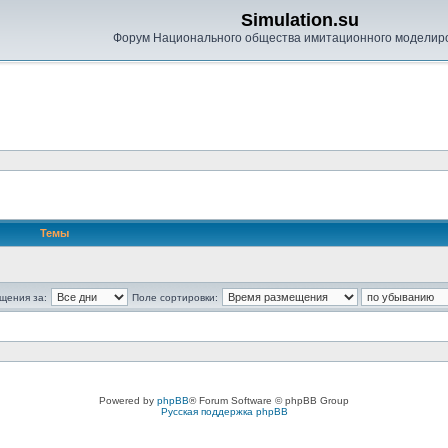
Simulation.su
Форум Национального общества имитационного моделир
Темы
щения за:
Поле сортировки:
Powered by
phpBB
® Forum Software © phpBB Group
Русская поддержка phpBB