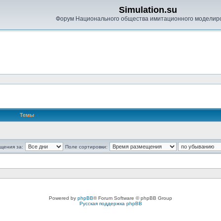
Simulation.su
Форум Национального общества имитационного моделир
Темы
щения за:
Поле сортировки:
Powered by
phpBB
® Forum Software © phpBB Group
Русская поддержка phpBB