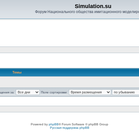
Simulation.su
Форум Национального общества имитационного моделир
Темы
щения за:
Поле сортировки:
Powered by
phpBB
® Forum Software © phpBB Group
Русская поддержка phpBB