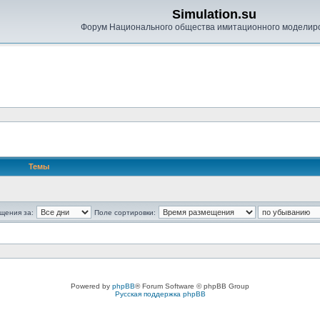
Simulation.su
Форум Национального общества имитационного моделир
Темы
щения за:
Поле сортировки:
Powered by
phpBB
® Forum Software © phpBB Group
Русская поддержка phpBB