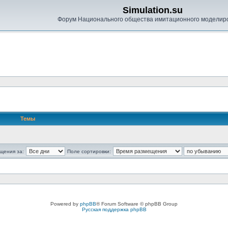
Simulation.su
Форум Национального общества имитационного моделир
Темы
щения за:
Поле сортировки:
Powered by
phpBB
® Forum Software © phpBB Group
Русская поддержка phpBB