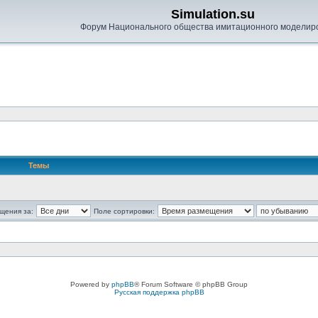
Simulation.su
Форум Национального общества имитационного моделир
Темы
щения за:
Поле сортировки:
Powered by
phpBB
® Forum Software © phpBB Group
Русская поддержка phpBB