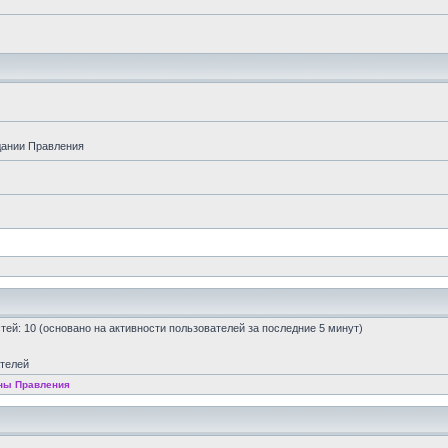
дании Правления
остей: 10 (основано на активности пользователей за последние 5 минут)
ателей
ны Правления