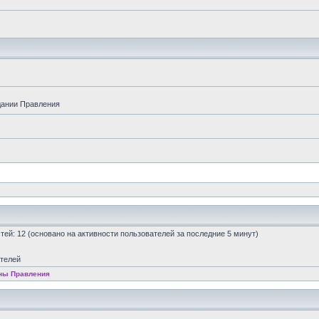
дании Правления
остей: 12 (основано на активности пользователей за последние 5 минут)
ателей
ны Правления