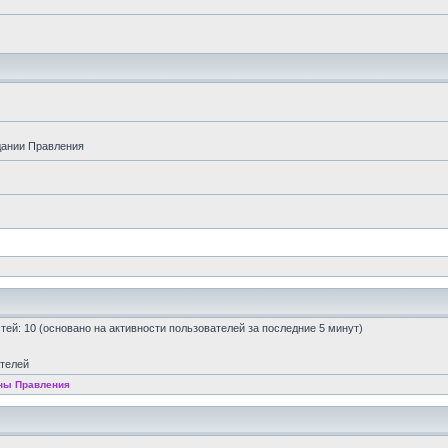
дании Правления
остей: 10 (основано на активности пользователей за последние 5 минут)
ателей
ны Правления