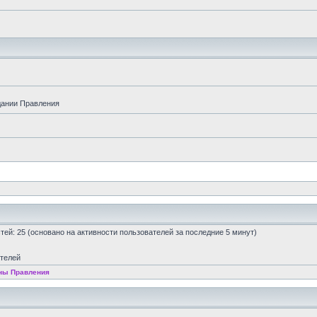
дании Правления
остей: 25 (основано на активности пользователей за последние 5 минут)
ателей
ны Правления