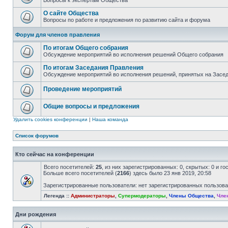
Вопросы к экспертам Общества
О сайте Общества
Вопросы по работе и предложения по развитию сайта и форума
Форум для членов правления
По итогам Общего собрания
Обсуждение мероприятий во исполнения решений Общего собрания
По итогам Заседания Правления
Обсуждение мероприятий во исполнения решений, принятых на Засе
Проведение мероприятий
Общие вопросы и предложения
Удалить cookies конференции
|
Наша команда
Список форумов
Кто сейчас на конференции
Всего посетителей:
25
, из них зарегистрированных: 0, скрытых: 0 и г
Больше всего посетителей (
2166
) здесь было 23 янв 2019, 20:58
Зарегистрированные пользователи: нет зарегистрированных пользов
Легенда ::
Администраторы
,
Супермодераторы
,
Члены Общества
,
Чле
Дни рождения