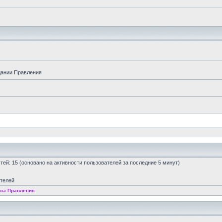
дании Правления
остей: 15 (основано на активности пользователей за последние 5 минут)
ателей
ны Правления