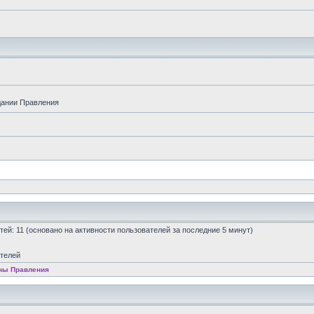
дании Правления
остей: 11 (основано на активности пользователей за последние 5 минут)
ателей
ны Правления