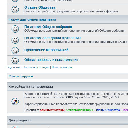
Вопросы к экспертам Общества
О сайте Общества
Вопросы по работе и предложения по развитию сайта и форума
Форум для членов правления
По итогам Общего собрания
Обсуждение мероприятий во исполнения решений Общего собрания
По итогам Заседания Правления
Обсуждение мероприятий во исполнения решений, принятых на Засе
Проведение мероприятий
Общие вопросы и предложения
Удалить cookies конференции
|
Наша команда
Список форумов
Кто сейчас на конференции
Всего посетителей:
11
, из них зарегистрированных: 0, скрытых: 0 и г
Больше всего посетителей (
2166
) здесь было 23 янв 2019, 20:58
Зарегистрированные пользователи: нет зарегистрированных пользов
Легенда ::
Администраторы
,
Супермодераторы
,
Члены Общества
,
Чле
Дни рождения