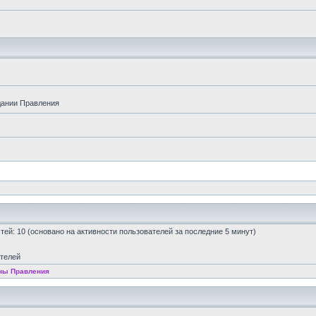
дании Правления
остей: 10 (основано на активности пользователей за последние 5 минут)
ателей
ны Правления